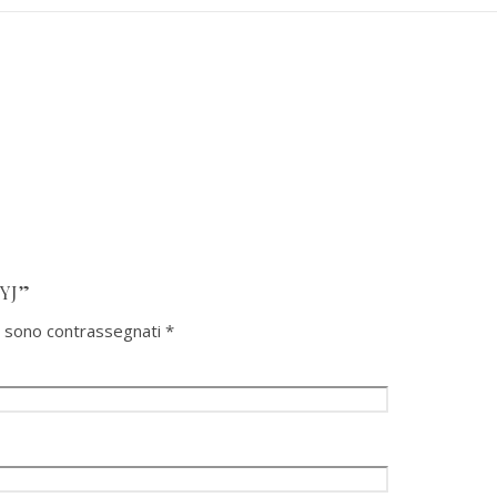
YJ”
ri sono contrassegnati
*